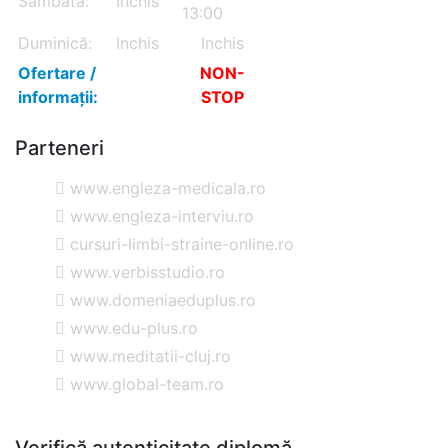
Sâmbătă:
Inchis
13:00
Duminică:
Inchis
Inchis
Ofertare /
NON-
informații:
STOP
Parteneri
www.engleza-medicala.ro
www.engleza-interviu.ro
cursuri-limbi-straine-online.ro
www.verbisstudio.ro
www.domeniaeduplus.ro
www.edu-plus.ro
www.meditatii-cluj.ro
www.global-team.ro