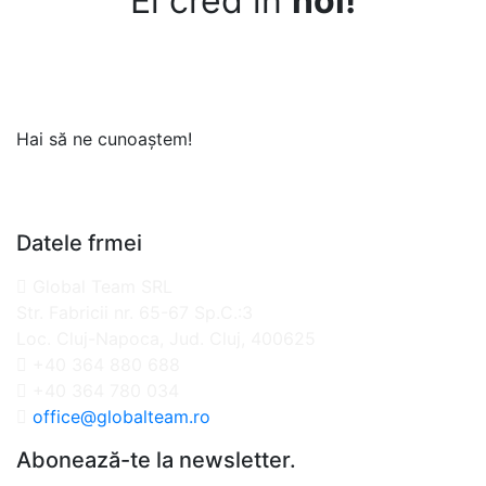
Ei cred în
noi!
Hai să ne cunoaștem!
Datele frmei
Global Team SRL
Str. Fabricii nr. 65-67 Sp.C.:3
Loc. Cluj-Napoca, Jud. Cluj, 400625
+40 364 880 688
+40 364 780 034
office@globalteam.ro
Abonează-te la newsletter.