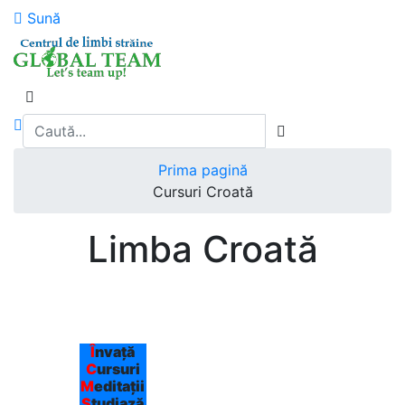
Sună
Prima pagină
Cursuri Croată
Limba Croată
Î
nvață
C
ursuri
M
editații
S
tudiază