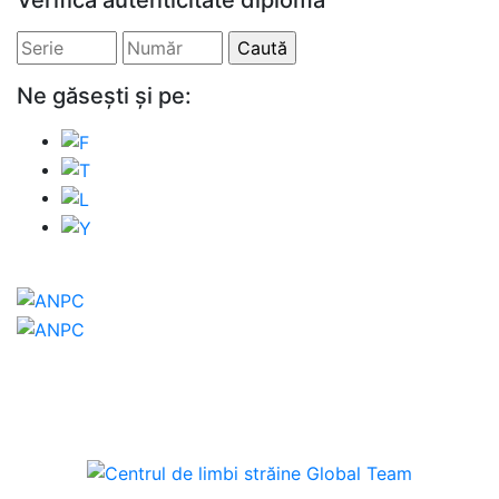
Verifică autenticitate diplomă
Ne găsești și pe: