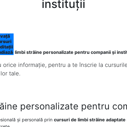
instituții
vață
ursuri
ditații
udiază
limbi străine personalizate pentru companii și instit
u orice informație, pentru a te înscrie la cursuril
or tale.
ăine personalizate pentru comp
sională și personală prin
cursuri de limbi străine adaptate 
crete.