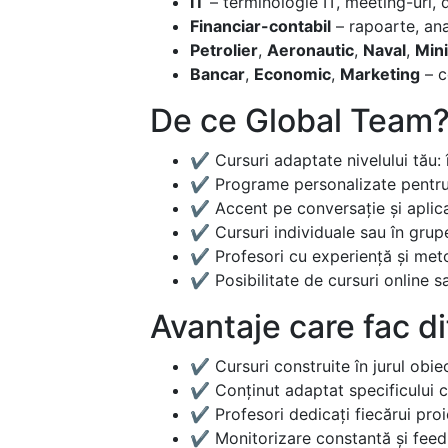
IT
– terminologie IT, meeting-uri,
Financiar-contabil
– rapoarte, ana
Petrolier
,
Aeronautic
,
Naval
,
Min
Bancar
,
Economic
,
Marketing
– c
De ce Global Team
✔ Cursuri adaptate nivelului tău:
✔ Programe personalizate pentru c
✔ Accent pe conversație și aplica
✔ Cursuri individuale sau în grup
✔ Profesori cu experiență și me
✔ Posibilitate de cursuri online sa
Avantaje care fac d
✔ Cursuri construite în jurul obie
✔ Conținut adaptat specificului co
✔ Profesori dedicați fiecărui proie
✔ Monitorizare constantă și feedb