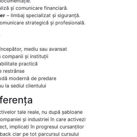
 documentație.
liză și comunicare financiară.
ier
– limbaj specializat și siguranță.
omunicare strategică și profesională.
?
 începător, mediu sau avansat
ompanii și instituții
bilitate practică
e restrânse
todă modernă de predare
u la sediul clientului
iferența
ctivelor tale reale, nu după șabloane
mpaniei și industriei în care activezi
ct, implicați în progresul cursanților
ack clar pe tot parcursul cursului