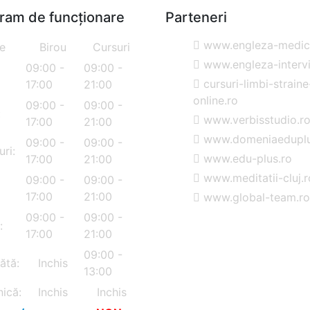
ram de funcționare
Parteneri
www.engleza-medica
le
Birou
Cursuri
www.engleza-intervi
09:00 -
09:00 -
cursuri-limbi-straine
17:00
21:00
online.ro
09:00 -
09:00 -
:
www.verbisstudio.r
17:00
21:00
www.domeniaeduplu
09:00 -
09:00 -
uri:
www.edu-plus.ro
17:00
21:00
www.meditatii-cluj.r
09:00 -
09:00 -
17:00
21:00
www.global-team.ro
09:00 -
09:00 -
:
17:00
21:00
09:00 -
ătă:
Inchis
13:00
ică:
Inchis
Inchis