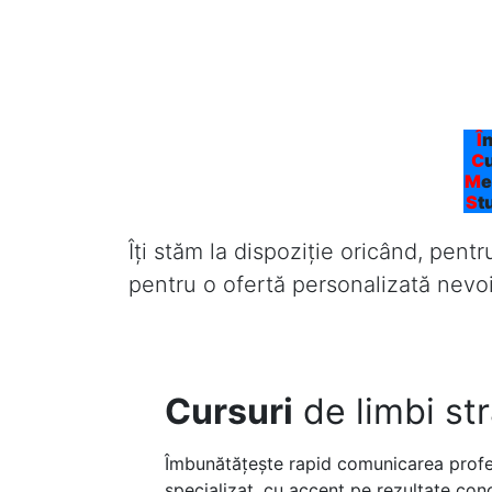
Î
n
C
M
e
S
t
Îți stăm la dispoziție oricând, pentr
pentru o ofertă personalizată nevoil
Cursuri
de limbi str
Îmbunătățește rapid comunicarea profe
specializat, cu accent pe rezultate con