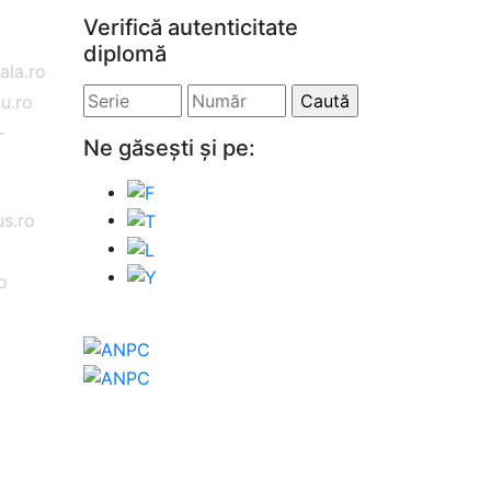
Verifică autenticitate
diplomă
la.ro
u.ro
-
Ne găsești și pe:
o
s.ro
o