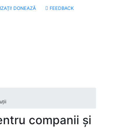
ZAȚI! DONEAZĂ
FEEDBACK
uții
entru companii și