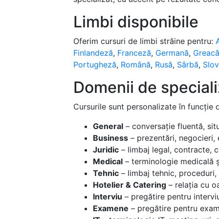
Limbi disponibile
Oferim cursuri de limbi străine pentru:
Finlandeză
,
Franceză
,
Germană
,
Greac
Portugheză
,
Română
,
Rusă
,
Sârbă
,
Slo
Domenii de special
Cursurile sunt personalizate în funcție 
General
– conversație fluentă, situa
Business
– prezentări, negocieri, 
Juridic
– limbaj legal, contracte, 
Medical
– terminologie medicală ș
Tehnic
– limbaj tehnic, proceduri
Hotelier & Catering
– relația cu oa
Interviu
– pregătire pentru interviur
Examene
– pregătire pentru exame