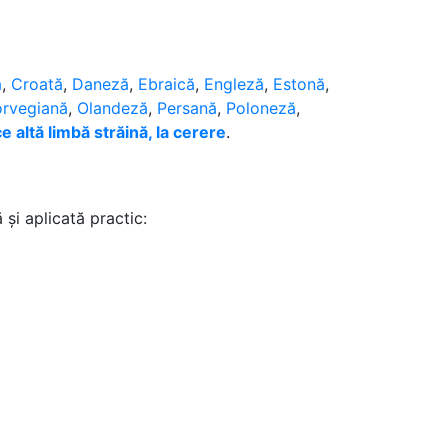
ă
,
Croată
,
Daneză
,
Ebraică
,
Engleză
,
Estonă
,
rvegiană
,
Olandeză
,
Persană
,
Poloneză
,
ce altă limbă străină, la cerere
.
și aplicată practic: