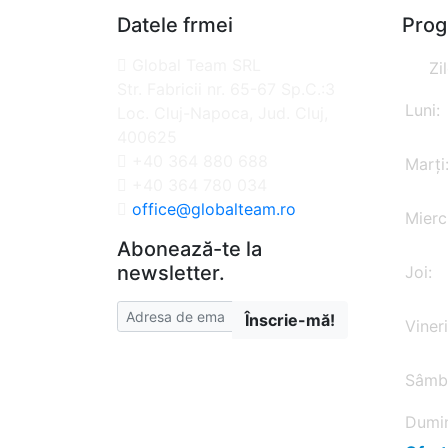
Datele frmei
Prog
Global Team SRL
Zi
Str. Fabricii nr. 65-67 Sp.C.:3
Luni:
Loc. Cluj-Napoca, Jud. Cluj,
400625
+40 364 880 688
Marți
+40 364 780 034
office@globalteam.ro
Mierc
Abonează-te la
newsletter.
Joi:
Înscrie-mă!
Vineri
Sâmb
Dumin