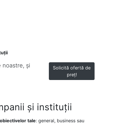
uții
e noastre, și
Solicită ofertă de
preț!
anii și instituții
obiectivelor tale
: general, business sau