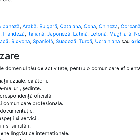
Albaneză
,
Arabă
,
Bulgară
,
Catalană
,
Cehă
,
Chineză
,
Corean
ă
,
Irlandeză
,
Italiană
,
Japoneză
,
Latină
,
Letonă
,
Maghiară
,
No
vacă
,
Slovenă
,
Spaniolă
,
Suedeză
,
Turcă
,
Ucrainiană
sau
ori
izare
de domeniul tău de activitate, pentru o comunicare eficientă 
ții uzuale, călătorii.
e-mailuri, ședințe.
corespondență oficială.
i comunicare profesională.
, documentație.
speții și servicii.
i și simulări.
ne lingvistice internaționale.