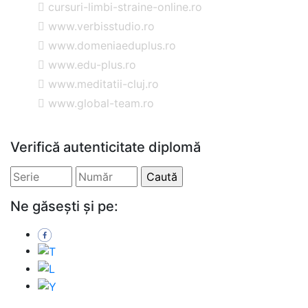
cursuri-limbi-straine-online.ro
www.verbisstudio.ro
www.domeniaeduplus.ro
www.edu-plus.ro
www.meditatii-cluj.ro
www.global-team.ro
Verifică autenticitate diplomă
Ne găsești și pe: