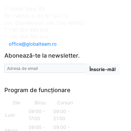
Global Team SRL
Str. Fabricii nr. 65-67 Sp.C.:3
Loc. Cluj-Napoca, Jud. Cluj, 400625
+40 364 880 688
+40 364 780 034
office@globalteam.ro
Abonează-te la newsletter.
Înscrie-mă!
Program de funcționare
Zile
Birou
Cursuri
09:00 -
09:00 -
Luni:
17:00
21:00
09:00 -
09:00 -
Marți: