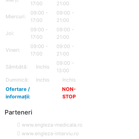
17:00
21:00
09:00 -
09:00 -
Miercuri:
17:00
21:00
09:00 -
09:00 -
Joi:
17:00
21:00
09:00 -
09:00 -
Vineri:
17:00
21:00
09:00 -
Sâmbătă:
Inchis
13:00
Duminică:
Inchis
Inchis
Ofertare /
NON-
informații:
STOP
Parteneri
www.engleza-medicala.ro
www.engleza-interviu.ro