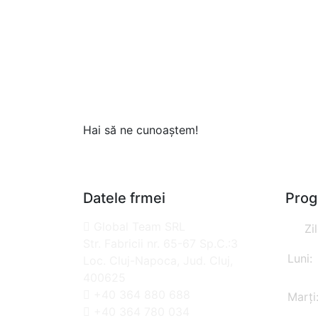
Hai să ne cunoaștem!
Datele frmei
Prog
Global Team SRL
Zi
Str. Fabricii nr. 65-67 Sp.C.:3
Luni:
Loc. Cluj-Napoca, Jud. Cluj,
400625
+40 364 880 688
Marți