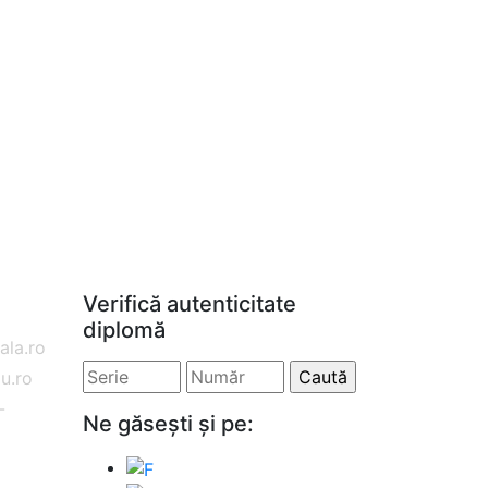
Verifică autenticitate
diplomă
la.ro
u.ro
-
Ne găsești și pe:
o