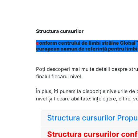
Structura cursurilor
c
onform centrului de limbi străine Global
c
onform Cadrul european comun de refer
pentru limbi străine.
Poți descoperi mai multe detalii despre struc
finalul fiecărui nivel.
În plus, îți punem la dispoziție nivelurile d
nivel și fiecare abilitate: înțelegere, citire, v
Structura cursurilor Prop