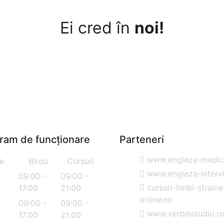
Ei cred în
noi!
ram de funcționare
Parteneri
www.engleza-medica
le
Birou
Cursuri
www.engleza-intervi
09:00 -
09:00 -
cursuri-limbi-straine
17:00
21:00
online.ro
09:00 -
09:00 -
:
www.verbisstudio.r
17:00
21:00