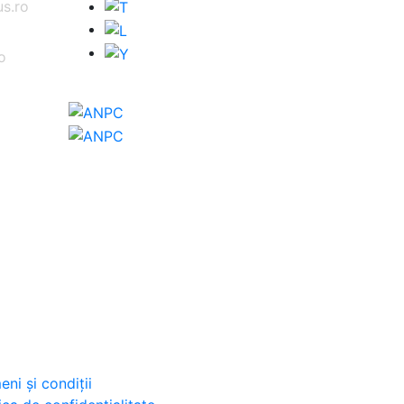
s.ro
o
ni și condiții