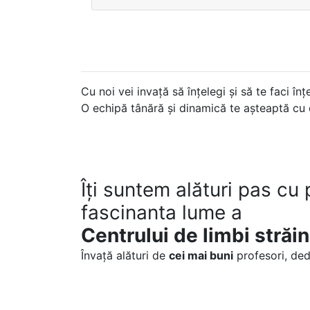
Structura cursurilor con
Cu noi vei invață să înțelegi și să te faci înț
O echipă tânără și dinamică te așteaptă cu 
Îți suntem alături pas cu 
fascinanta lume a
Centrului de limbi stră
Învață alături de
cei mai buni
profesori, dedi