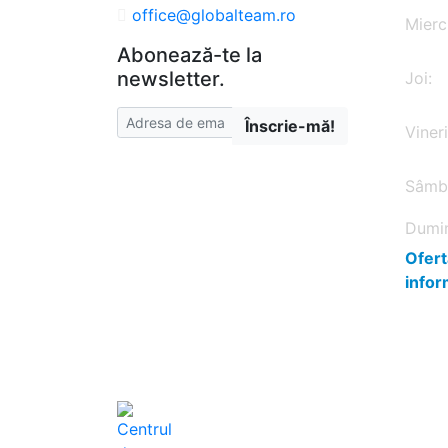
+40 364 780 034
office@globalteam.ro
Mierc
Abonează-te la
newsletter.
Joi:
Înscrie-mă!
Vineri
Sâmb
Dumin
Ofert
infor