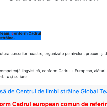
 Team.
ință
tura cursurilor noastre, organizate pe niveluri, precum și de
e competență lingvistică, conform Cadrului European, alături 
orbire și scriere
usă de Centrul de limbi străine Global T