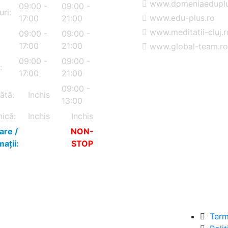
www.domeniaeduplu
09:00 -
09:00 -
uri:
www.edu-plus.ro
17:00
21:00
www.meditatii-cluj.r
09:00 -
09:00 -
17:00
21:00
www.global-team.ro
09:00 -
09:00 -
:
17:00
21:00
09:00 -
ătă:
Inchis
13:00
ică:
Inchis
Inchis
are /
NON-
mații:
STOP
Terme