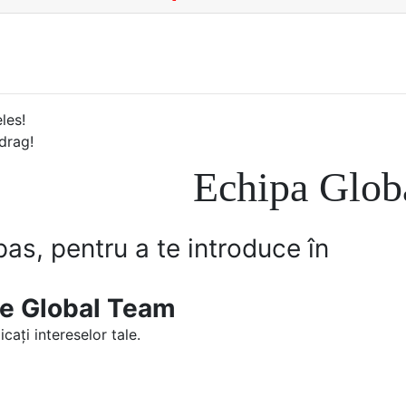
form Cadrul european comun de referinț
eles!
drag!
Echipa Glob
pas, pentru a te introduce în
ine Global Team
cați intereselor tale.