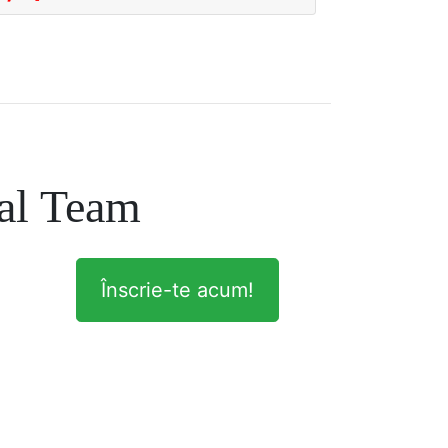
ă pentru limbi straine.
al Team
Înscrie-te acum!