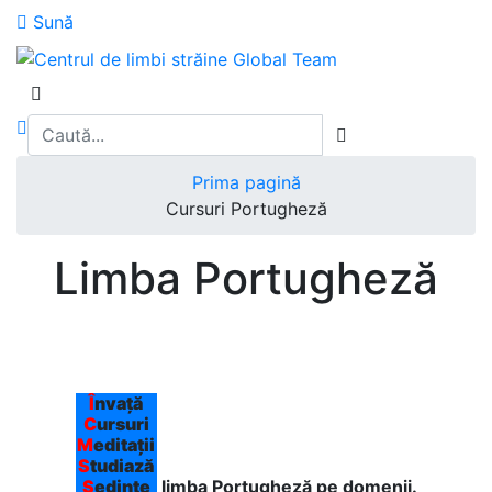
Sună
Prima pagină
Cursuri Portugheză
Limba Portugheză
Î
nvață
C
ursuri
M
editații
S
tudiază
Ș
edințe
limba Portugheză pe domenii.