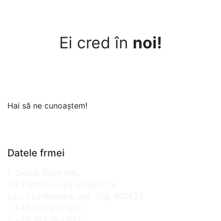
Ei cred în
noi!
Hai să ne cunoaștem!
Datele frmei
Global Team SRL
Str. Fabricii nr. 65-67 Sp.C.:3
Loc. Cluj-Napoca, Jud. Cluj, 400625
+40 364 880 688
+40 364 780 034