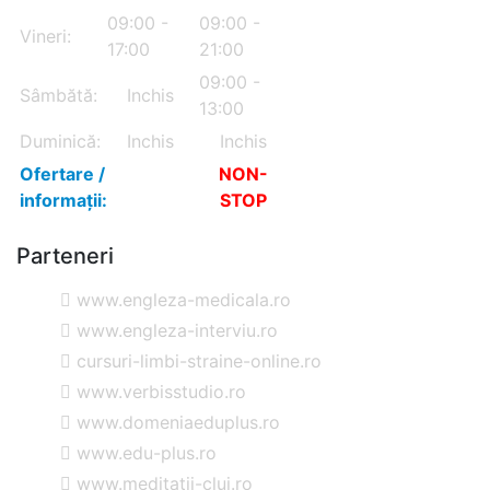
09:00 -
09:00 -
Vineri:
17:00
21:00
09:00 -
Sâmbătă:
Inchis
13:00
Duminică:
Inchis
Inchis
Ofertare /
NON-
informații:
STOP
Parteneri
www.engleza-medicala.ro
www.engleza-interviu.ro
cursuri-limbi-straine-online.ro
www.verbisstudio.ro
www.domeniaeduplus.ro
www.edu-plus.ro
www.meditatii-cluj.ro