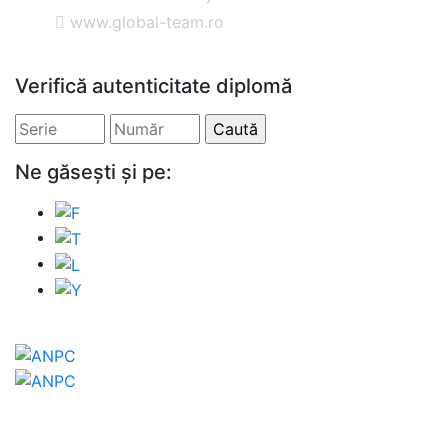
www.global-team.ro
Verifică autenticitate diplomă
Ne găsești și pe: